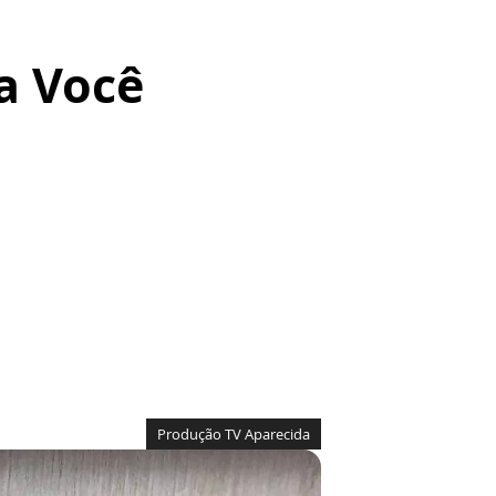
ça Você
Produção TV Aparecida