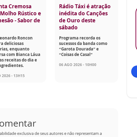
nta Cremosa
Rádio Táxi é atração
Molho Rústico e
inédita do Canções
esão - Sabor de
de Ouro deste
sábado
Leonardo Roncon
Programa recorda os
a deliciosas
sucessos da banda como
rias, enquanto
“Garota Dourada” e
rsa com Bianca Láua
“Coisas de Casal”
as receitas do dia e
06 AGO 2026 - 10H00
ngredientes.
 2026 - 13H15
 comentar
abilidade exclusiva de seus autores e não representam a