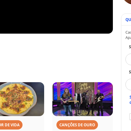
QU
Cad
Ap
S
R DE VIDA
CANÇÕES DE OURO