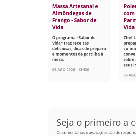
Massa Artesanal e
Pole
Almôndegas de
com 
Frango - Sabor de
Parm
Vida
Vida
O programa “Sabor de
Chef 
Vida” traz receitas
prepar
deliciosas, dicas de preparo
culiná
e momentos de partilha à
conve
mesa.
sobre 
seus i
06 AGO 2026 - 13H30
06 AGO
Seja o primeiro a
Os comentários e avaliações são de respons