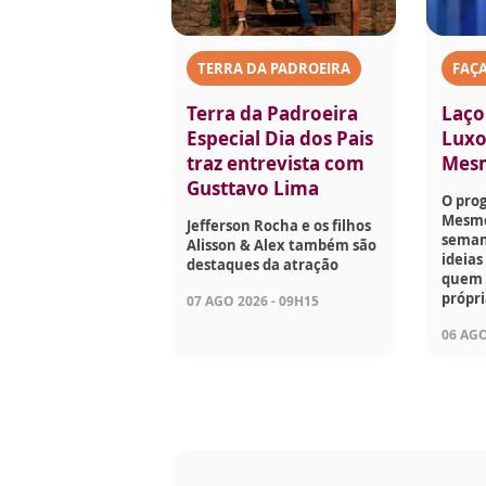
TERRA DA PADROEIRA
FAÇ
Terra da Padroeira
Laço
Especial Dia dos Pais
Luxo
traz entrevista com
Mes
Gusttavo Lima
O pro
Mesmo
Jefferson Rocha e os filhos
seman
Alisson & Alex também são
ideias
destaques da atração
quem g
própri
07 AGO 2026 - 09H15
06 AGO