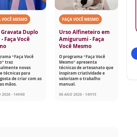
A VOCÊ MESMO
FAÇA VOCÊ MESMO
 Gravata Duplo
Urso Alfineteiro em
 - Faça Você
Amigurumi - Faça
mo
Você Mesmo
grama “Faça Você
O programa “Faça Você
” traz
Mesmo” apresenta
almente novas
técnicas de artesanato que
 e técnicas para
inspiram criatividade e
osta de criar com as
valorizam o trabalho
as mãos.
manual.
 2026 - 14H40
06 AGO 2026 - 14H15