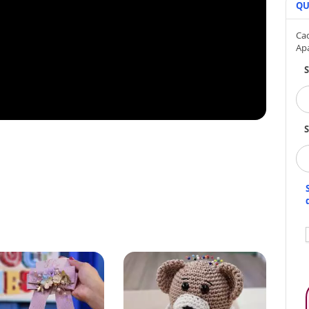
QU
Cad
Ap
S