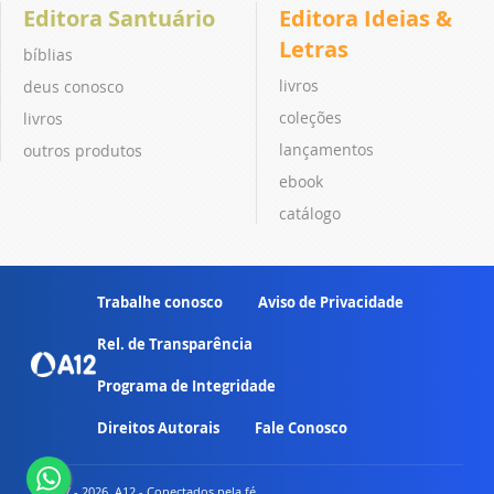
Editora Santuário
Editora Ideias &
Letras
bíblias
livros
deus conosco
coleções
livros
lançamentos
outros produtos
ebook
catálogo
Trabalhe conosco
Aviso de Privacidade
Rel. de Transparência
Programa de Integridade
Direitos Autorais
Fale Conosco
© 2007 - 2026. A12 - Conectados pela fé.