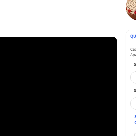
QU
Cad
Ap
S