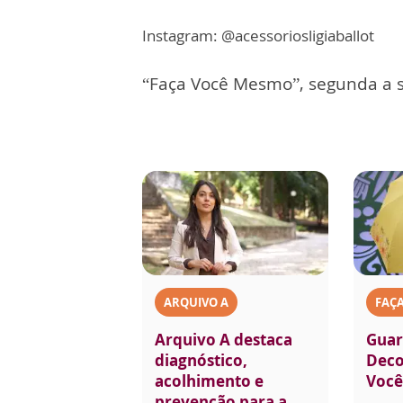
Instagram: @acessoriosligiaballot
“Faça Você Mesmo”, segunda a s
ARQUIVO A
FAÇ
Arquivo A destaca
Guar
diagnóstico,
Deco
acolhimento e
Voc
prevenção para a