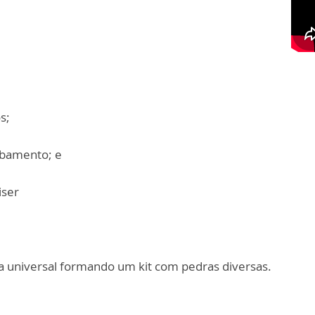
s;
cabamento; e
iser
la universal formando um kit com pedras diversas.