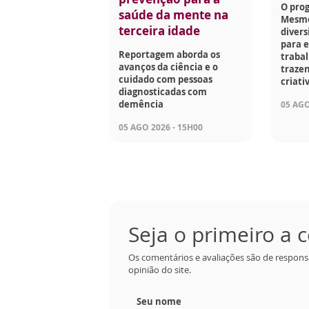
O pro
saúde da mente na
Mesmo
terceira idade
divers
para e
Reportagem aborda os
traba
avanços da ciência e o
trazen
cuidado com pessoas
criati
diagnosticadas com
demência
05 AGO
05 AGO 2026 - 15H00
Seja o primeiro a
Os comentários e avaliações são de respons
opinião do site.
Seu nome