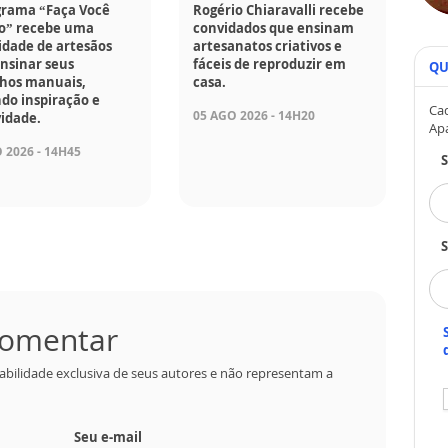
grama “Faça Você
Rogério Chiaravalli recebe
” recebe uma
convidados que ensinam
idade de artesãos
artesanatos criativos e
nsinar seus
fáceis de reproduzir em
QU
lhos manuais,
casa.
do inspiração e
Cad
05 AGO 2026 - 14H20
vidade.
Ap
 2026 - 14H45
S
 comentar
abilidade exclusiva de seus autores e não representam a
Seu e-mail