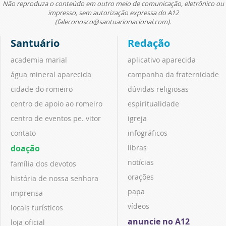
Não reproduza o conteúdo em outro meio de comunicação, eletrônico ou
impresso, sem autorização expressa do A12
(faleconosco@santuarionacional.com).
Santuário
Redação
academia marial
aplicativo aparecida
água mineral aparecida
campanha da fraternidade
cidade do romeiro
dúvidas religiosas
centro de apoio ao romeiro
espiritualidade
centro de eventos pe. vitor
igreja
contato
infográficos
doação
libras
notícias
família dos devotos
orações
história de nossa senhora
papa
imprensa
vídeos
locais turísticos
anuncie no A12
loja oficial