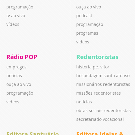
programação
ouça ao vivo
tv ao vivo
podcast
vídeos
programação
programas
vídeos
Rádio POP
Redentoristas
empregos
história pe. vitor
notícias
hospedagem santo afonso
ouça ao vivo
missionários redentoristas
programação
missões redentoristas
vídeos
notícias
obras sociais redentoristas
secretariado vocacional
Editora Santuário
Editora Ideias &