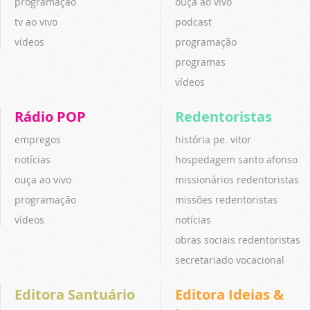
programação
ouça ao vivo
tv ao vivo
podcast
vídeos
programação
programas
vídeos
Rádio POP
Redentoristas
empregos
história pe. vitor
notícias
hospedagem santo afonso
ouça ao vivo
missionários redentoristas
programação
missões redentoristas
vídeos
notícias
obras sociais redentoristas
secretariado vocacional
Editora Santuário
Editora Ideias &