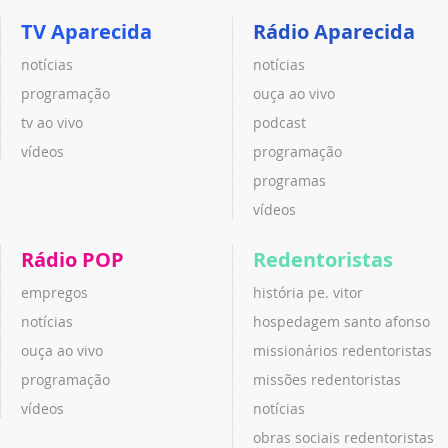
TV Aparecida
Rádio Aparecida
notícias
notícias
programação
ouça ao vivo
tv ao vivo
podcast
vídeos
programação
programas
vídeos
Rádio POP
Redentoristas
empregos
história pe. vitor
notícias
hospedagem santo afonso
ouça ao vivo
missionários redentoristas
programação
missões redentoristas
vídeos
notícias
obras sociais redentoristas