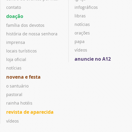
contato
infográficos
doação
libras
notícias
família dos devotos
orações
história de nossa senhora
papa
imprensa
vídeos
locais turísticos
anuncie no A12
loja oficial
notícias
novena e festa
o santuário
pastoral
rainha hotéis
revista de aparecida
vídeos