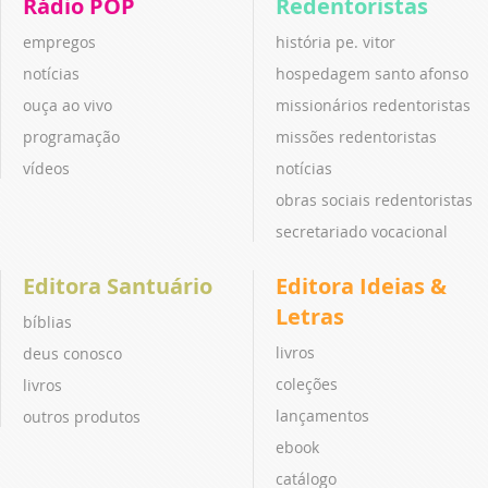
Rádio POP
Redentoristas
empregos
história pe. vitor
notícias
hospedagem santo afonso
ouça ao vivo
missionários redentoristas
programação
missões redentoristas
vídeos
notícias
obras sociais redentoristas
secretariado vocacional
Editora Santuário
Editora Ideias &
Letras
bíblias
livros
deus conosco
coleções
livros
lançamentos
outros produtos
ebook
catálogo