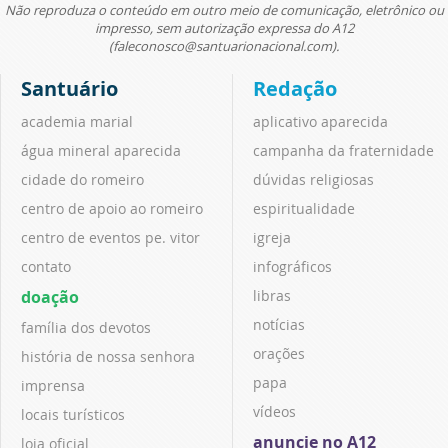
Não reproduza o conteúdo em outro meio de comunicação, eletrônico ou
impresso, sem autorização expressa do A12
(faleconosco@santuarionacional.com).
Santuário
Redação
academia marial
aplicativo aparecida
água mineral aparecida
campanha da fraternidade
cidade do romeiro
dúvidas religiosas
centro de apoio ao romeiro
espiritualidade
centro de eventos pe. vitor
igreja
contato
infográficos
doação
libras
notícias
família dos devotos
orações
história de nossa senhora
papa
imprensa
vídeos
locais turísticos
anuncie no A12
loja oficial