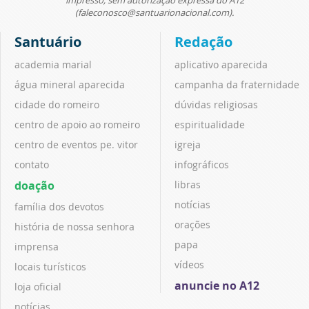
(faleconosco@santuarionacional.com).
Santuário
Redação
academia marial
aplicativo aparecida
água mineral aparecida
campanha da fraternidade
cidade do romeiro
dúvidas religiosas
centro de apoio ao romeiro
espiritualidade
centro de eventos pe. vitor
igreja
contato
infográficos
doação
libras
notícias
família dos devotos
orações
história de nossa senhora
papa
imprensa
vídeos
locais turísticos
anuncie no A12
loja oficial
notícias