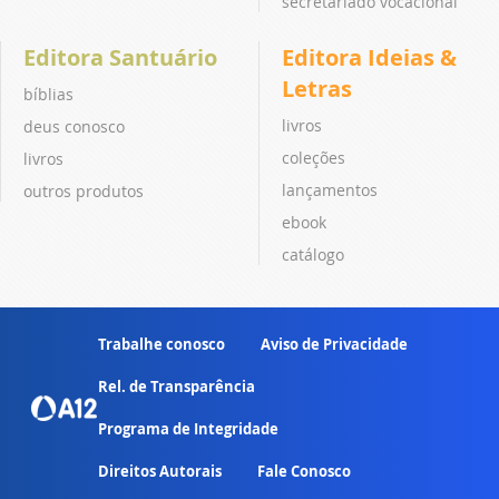
secretariado vocacional
Editora Santuário
Editora Ideias &
Letras
bíblias
livros
deus conosco
coleções
livros
lançamentos
outros produtos
ebook
catálogo
Trabalhe conosco
Aviso de Privacidade
Rel. de Transparência
Programa de Integridade
Direitos Autorais
Fale Conosco