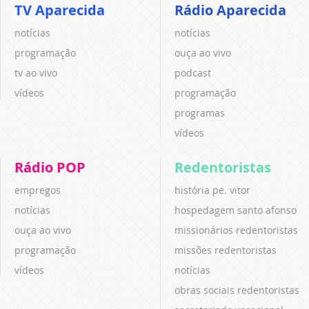
TV Aparecida
Rádio Aparecida
notícias
notícias
programação
ouça ao vivo
tv ao vivo
podcast
vídeos
programação
programas
vídeos
Rádio POP
Redentoristas
empregos
história pe. vitor
notícias
hospedagem santo afonso
ouça ao vivo
missionários redentoristas
programação
missões redentoristas
vídeos
notícias
obras sociais redentoristas