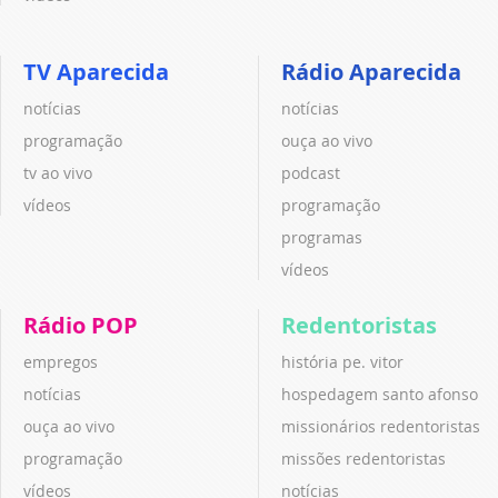
TV Aparecida
Rádio Aparecida
notícias
notícias
programação
ouça ao vivo
tv ao vivo
podcast
vídeos
programação
programas
vídeos
Rádio POP
Redentoristas
empregos
história pe. vitor
notícias
hospedagem santo afonso
ouça ao vivo
missionários redentoristas
programação
missões redentoristas
vídeos
notícias