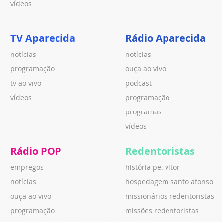
vídeos
TV Aparecida
Rádio Aparecida
notícias
notícias
programação
ouça ao vivo
tv ao vivo
podcast
vídeos
programação
programas
vídeos
Rádio POP
Redentoristas
empregos
história pe. vitor
notícias
hospedagem santo afonso
ouça ao vivo
missionários redentoristas
programação
missões redentoristas