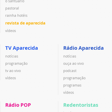
o santuário
pastoral
rainha hotéis
revista de aparecida
vídeos
TV Aparecida
Rádio Aparecida
notícias
notícias
programação
ouça ao vivo
tv ao vivo
podcast
vídeos
programação
programas
vídeos
Rádio POP
Redentoristas