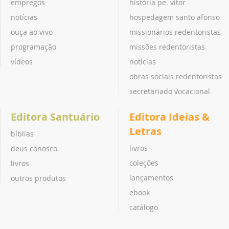
empregos
história pe. vitor
notícias
hospedagem santo afonso
ouça ao vivo
missionários redentoristas
programação
missões redentoristas
vídeos
notícias
obras sociais redentoristas
secretariado vocacional
Editora Santuário
Editora Ideias &
Letras
bíblias
livros
deus conosco
coleções
livros
lançamentos
outros produtos
ebook
catálogo