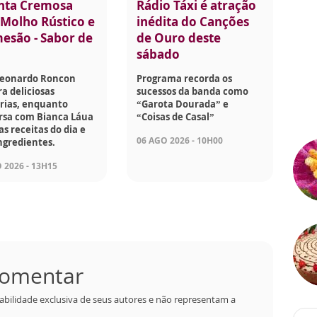
nta Cremosa
Rádio Táxi é atração
Molho Rústico e
inédita do Canções
esão - Sabor de
de Ouro deste
sábado
Leonardo Roncon
Programa recorda os
a deliciosas
sucessos da banda como
rias, enquanto
“Garota Dourada” e
rsa com Bianca Láua
“Coisas de Casal”
as receitas do dia e
06 AGO 2026 - 10H00
ngredientes.
 2026 - 13H15
 comentar
abilidade exclusiva de seus autores e não representam a