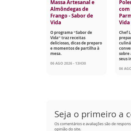
Massa Artesanal e
Pole
Almôndegas de
com 
Frango - Sabor de
Parm
Vida
Vida
O programa “Sabor de
Chef 
Vida” traz receitas
prepar
deliciosas, dicas de preparo
culiná
e momentos de partilha à
conve
mesa.
sobre 
seus i
06 AGO 2026 - 13H30
06 AGO
Seja o primeiro a
Os comentários e avaliações são de respons
opinião do site.