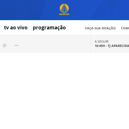
tv ao vivo
programação
FAÇA SUA DOAÇÃO
COMO
A SEGUIR
16:45H -
TJ APARECID