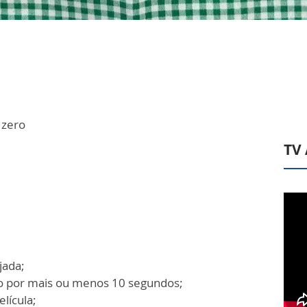
 zero
TV
jada;
ão por mais ou menos 10 segundos;
elícula;