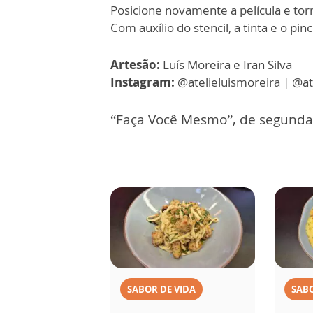
Posicione novamente a película e torn
Com auxílio do stencil, a tinta e o pi
Artesão:
Luís Moreira e Iran Silva
Instagram:
@atelieluismoreira | @ate
“Faça Você Mesmo”, de segunda 
SABOR DE VIDA
SABO