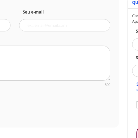
QU
Seu e-mail
Cad
Ap
S
500