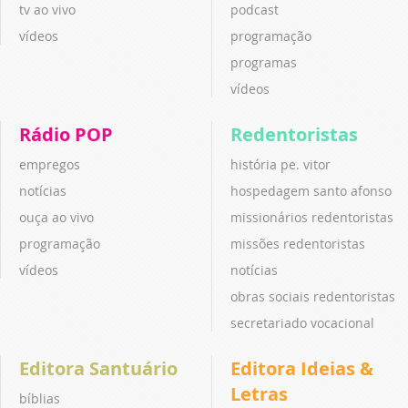
tv ao vivo
podcast
vídeos
programação
programas
vídeos
Rádio POP
Redentoristas
empregos
história pe. vitor
notícias
hospedagem santo afonso
ouça ao vivo
missionários redentoristas
programação
missões redentoristas
vídeos
notícias
obras sociais redentoristas
secretariado vocacional
Editora Santuário
Editora Ideias &
Letras
bíblias