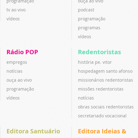
programação
ouça ao vivo
tv ao vivo
podcast
vídeos
programação
programas
vídeos
Rádio POP
Redentoristas
empregos
história pe. vitor
notícias
hospedagem santo afonso
ouça ao vivo
missionários redentoristas
programação
missões redentoristas
vídeos
notícias
obras sociais redentoristas
secretariado vocacional
Editora Santuário
Editora Ideias &