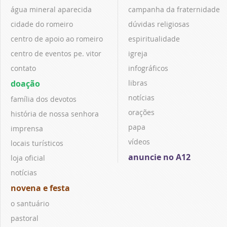
água mineral aparecida
campanha da fraternidade
cidade do romeiro
dúvidas religiosas
centro de apoio ao romeiro
espiritualidade
centro de eventos pe. vitor
igreja
contato
infográficos
doação
libras
notícias
família dos devotos
orações
história de nossa senhora
papa
imprensa
vídeos
locais turísticos
anuncie no A12
loja oficial
notícias
novena e festa
o santuário
pastoral