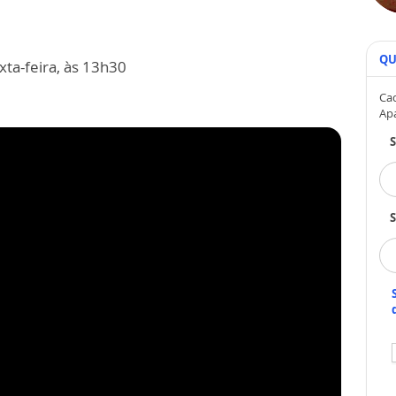
QU
ta-feira, às 13h30
Cad
Ap
S