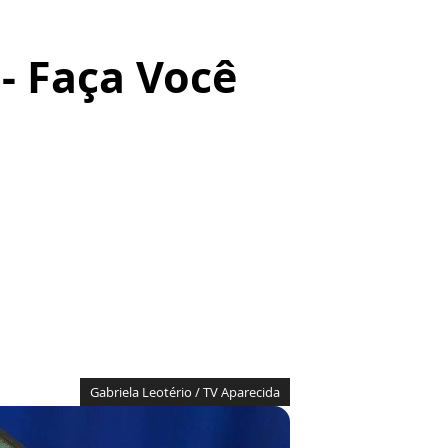
- Faça Você
Gabriela Leotério / TV Aparecida