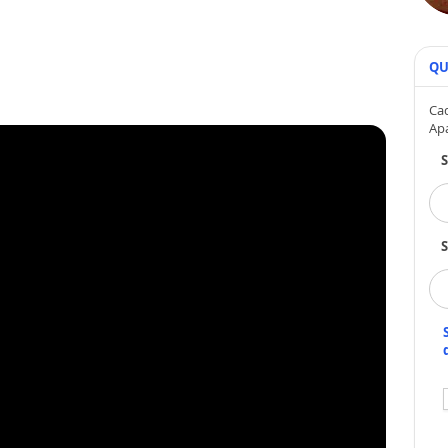
QU
Cad
Ap
S