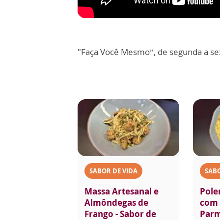
"Faça Você Mesmo”, de segunda a sex
SABOR DE VIDA
SABO
Massa Artesanal e
Pole
Almôndegas de
com 
Frango - Sabor de
Parm