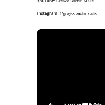
YouTube:
Greyce Bachin Atelie
Instagram:
@greycebachinatelie