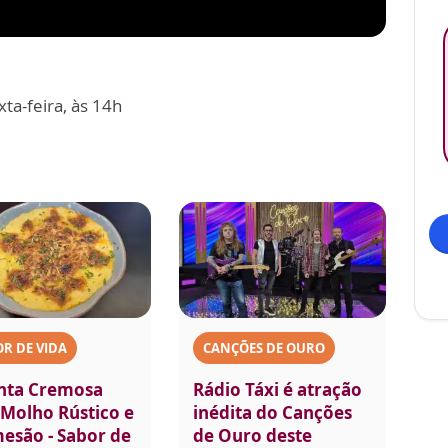
ta-feira, às 14h
R DE VIDA
CANÇÕES DE OURO
nta Cremosa
Rádio Táxi é atração
Molho Rústico e
inédita do Canções
esão - Sabor de
de Ouro deste