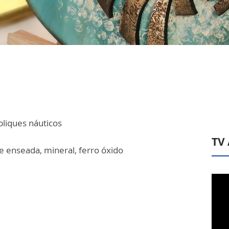
liques náuticos
TV
rde enseada, mineral, ferro óxido