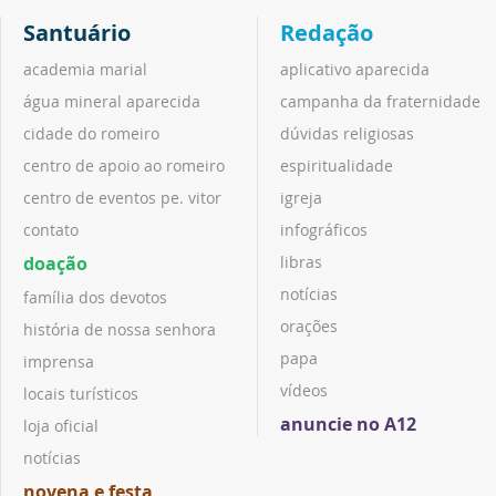
Santuário
Redação
academia marial
aplicativo aparecida
água mineral aparecida
campanha da fraternidade
cidade do romeiro
dúvidas religiosas
centro de apoio ao romeiro
espiritualidade
centro de eventos pe. vitor
igreja
contato
infográficos
doação
libras
notícias
família dos devotos
orações
história de nossa senhora
papa
imprensa
vídeos
locais turísticos
anuncie no A12
loja oficial
notícias
novena e festa