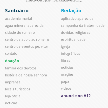
(faleconosco@santuarionacional.com).
Santuário
Redação
academia marial
aplicativo aparecida
água mineral aparecida
campanha da fraternidade
cidade do romeiro
dúvidas religiosas
centro de apoio ao romeiro
espiritualidade
centro de eventos pe. vitor
igreja
contato
infográficos
doação
libras
notícias
família dos devotos
orações
história de nossa senhora
papa
imprensa
vídeos
locais turísticos
anuncie no A12
loja oficial
notícias