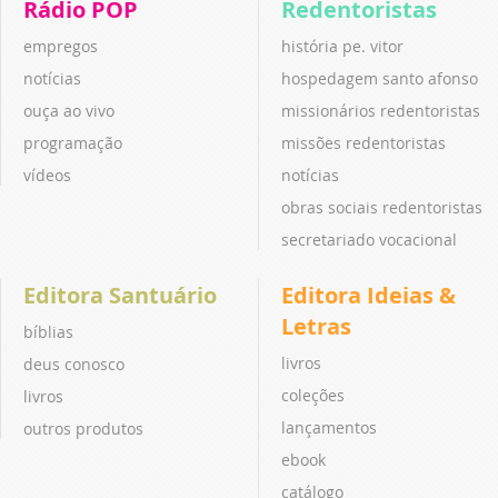
Rádio POP
Redentoristas
empregos
história pe. vitor
notícias
hospedagem santo afonso
ouça ao vivo
missionários redentoristas
programação
missões redentoristas
vídeos
notícias
obras sociais redentoristas
secretariado vocacional
Editora Santuário
Editora Ideias &
Letras
bíblias
livros
deus conosco
coleções
livros
lançamentos
outros produtos
ebook
catálogo