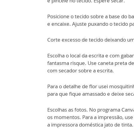
e
pincele no tecido. Espere secar.
Posicione o tecido sobre a base do b
e
encaixe. Ajuste puxando o tecido pa
Corte excesso de tecido deixando u
Escolha o local da escrita e com gaba
fantasma risque. Use caneta preta de p
com secador sobre a escrita.
Para o detalhe de flor usei mosquitin
para
que fique amassado e deixe secar. 
Escolhas as fotos. No programa Canv
os
momentos. Para a impressão, use 
a
impressora doméstica jato de tinta.