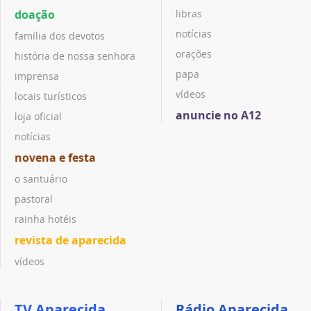
doação
libras
notícias
família dos devotos
orações
história de nossa senhora
papa
imprensa
vídeos
locais turísticos
anuncie no A12
loja oficial
notícias
novena e festa
o santuário
pastoral
rainha hotéis
revista de aparecida
vídeos
TV Aparecida
Rádio Aparecida