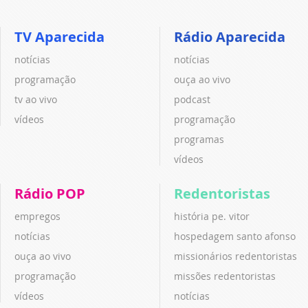
TV Aparecida
Rádio Aparecida
notícias
notícias
programação
ouça ao vivo
tv ao vivo
podcast
vídeos
programação
programas
vídeos
Rádio POP
Redentoristas
empregos
história pe. vitor
notícias
hospedagem santo afonso
ouça ao vivo
missionários redentoristas
programação
missões redentoristas
vídeos
notícias