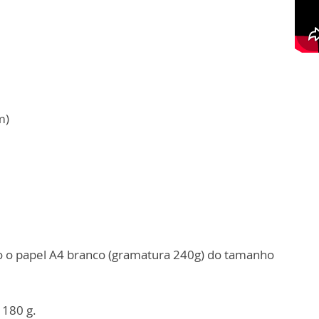
m)
do o papel A4 branco (gramatura 240g) do tamanho
 180 g.