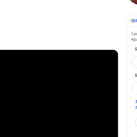
QU
Cad
Ap
S