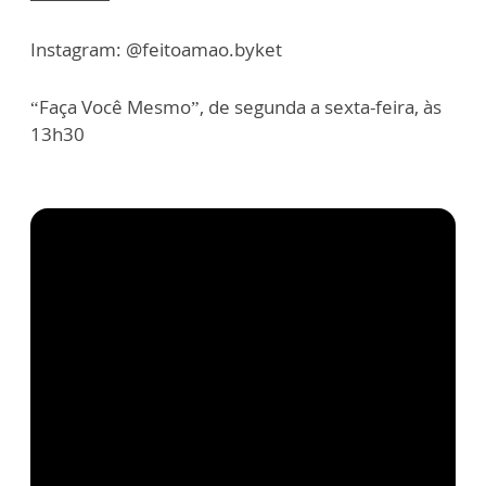
Instagram: @feitoamao.byket
“Faça Você Mesmo”, de segunda a sexta-feira, às
13h30