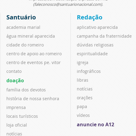
(faleconosco@santuarionacional.com).
Santuário
Redação
academia marial
aplicativo aparecida
água mineral aparecida
campanha da fraternidade
cidade do romeiro
dúvidas religiosas
centro de apoio ao romeiro
espiritualidade
centro de eventos pe. vitor
igreja
contato
infográficos
doação
libras
notícias
família dos devotos
orações
história de nossa senhora
papa
imprensa
vídeos
locais turísticos
anuncie no A12
loja oficial
notícias