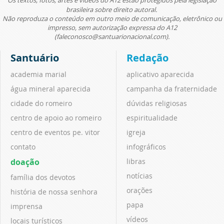
brasileira sobre direito autoral.
Não reproduza o conteúdo em outro meio de comunicação, eletrônico ou
impresso, sem autorização expressa do A12
(faleconosco@santuarionacional.com).
Santuário
Redação
academia marial
aplicativo aparecida
água mineral aparecida
campanha da fraternidade
cidade do romeiro
dúvidas religiosas
centro de apoio ao romeiro
espiritualidade
centro de eventos pe. vitor
igreja
contato
infográficos
doação
libras
notícias
família dos devotos
orações
história de nossa senhora
papa
imprensa
vídeos
locais turísticos