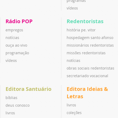
programas
vídeos
Rádio POP
Redentoristas
empregos
história pe. vitor
notícias
hospedagem santo afonso
ouça ao vivo
missionários redentoristas
programação
missões redentoristas
vídeos
notícias
obras sociais redentoristas
secretariado vocacional
Editora Santuário
Editora Ideias &
Letras
bíblias
livros
deus conosco
coleções
livros