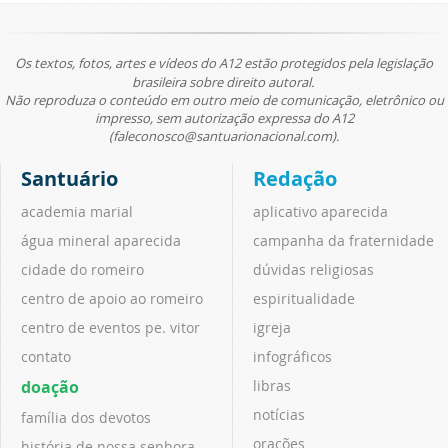
Os textos, fotos, artes e vídeos do A12 estão protegidos pela legislação
brasileira sobre direito autoral.
Não reproduza o conteúdo em outro meio de comunicação, eletrônico ou
impresso, sem autorização expressa do A12
(faleconosco@santuarionacional.com).
Santuário
Redação
academia marial
aplicativo aparecida
água mineral aparecida
campanha da fraternidade
cidade do romeiro
dúvidas religiosas
centro de apoio ao romeiro
espiritualidade
centro de eventos pe. vitor
igreja
contato
infográficos
doação
libras
notícias
família dos devotos
orações
história de nossa senhora