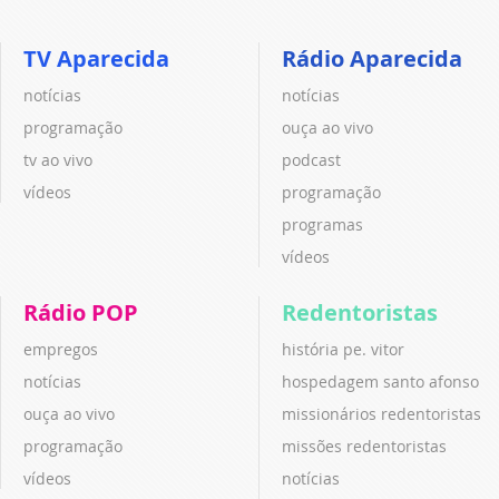
TV Aparecida
Rádio Aparecida
notícias
notícias
programação
ouça ao vivo
tv ao vivo
podcast
vídeos
programação
programas
vídeos
Rádio POP
Redentoristas
empregos
história pe. vitor
notícias
hospedagem santo afonso
ouça ao vivo
missionários redentoristas
programação
missões redentoristas
vídeos
notícias