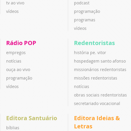
tv ao vivo
podcast
vídeos
programação
programas
vídeos
Rádio POP
Redentoristas
empregos
história pe. vitor
notícias
hospedagem santo afonso
ouça ao vivo
missionários redentoristas
programação
missões redentoristas
vídeos
notícias
obras sociais redentoristas
secretariado vocacional
Editora Santuário
Editora Ideias &
Letras
bíblias