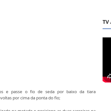
TV
s e passe o fio de seda por baixo da tiara
voltas por cima da ponta do fio;
lizado na metade e posicione as duas carreiras na