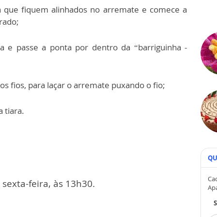
ra que fiquem alinhados no arremate e comece a
rado;
a e passe a ponta por dentro da “barriguinha -
s fios, para laçar o arremate puxando o fio;
 tiara.
QU
Cad
exta-feira, às 13h30.
Ap