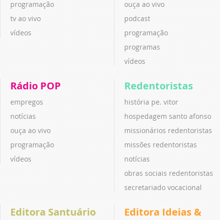
programação
ouça ao vivo
tv ao vivo
podcast
vídeos
programação
programas
vídeos
Rádio POP
Redentoristas
empregos
história pe. vitor
notícias
hospedagem santo afonso
ouça ao vivo
missionários redentoristas
programação
missões redentoristas
vídeos
notícias
obras sociais redentoristas
secretariado vocacional
Editora Santuário
Editora Ideias &