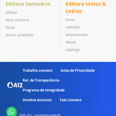
Editora Santuário
Editora Ideias &
Letras
bíblias
livros
deus conosco
coleções
livros
lançamentos
outros produtos
ebook
catálogo
Trabalhe conosco
Aviso de Privacidade
Rel. de Transparência
Programa de Integridade
Direitos Autorais
Fale Conosco
© 2007 - 2026. A12 - Conectados pela fé.