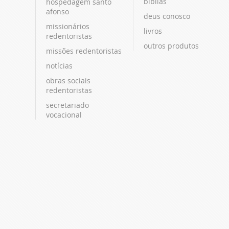
bíblias
hospedagem santo
afonso
deus conosco
missionários
livros
redentoristas
outros produtos
missões redentoristas
notícias
obras sociais
redentoristas
secretariado
vocacional