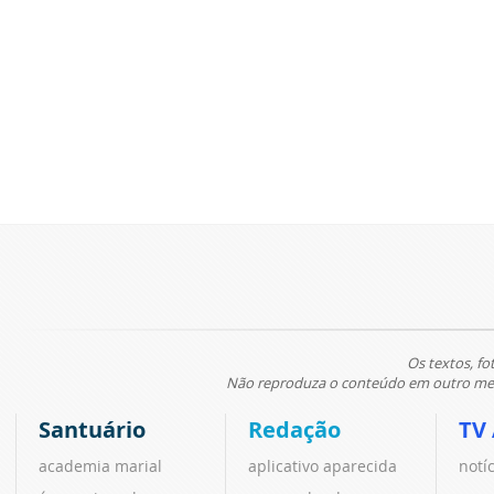
Os textos, fo
Não reproduza o conteúdo em outro meio
Santuário
Redação
TV
academia marial
aplicativo aparecida
notí