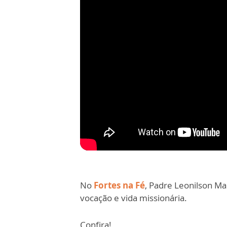
No
Fortes na Fé
, Padre Leonilson M
vocação e vida missionária.
Confira!