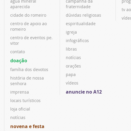
água mineral
campanha da
prog
aparecida
fraternidade
tv ao
cidade do romeiro
dúvidas religiosas
víde
centro de apoio ao
espiritualidade
romeiro
igreja
centro de eventos pe.
infográficos
vitor
libras
contato
notícias
doação
orações
família dos devotos
papa
história de nossa
vídeos
senhora
anuncie no A12
imprensa
locais turísticos
loja oficial
notícias
novena e festa