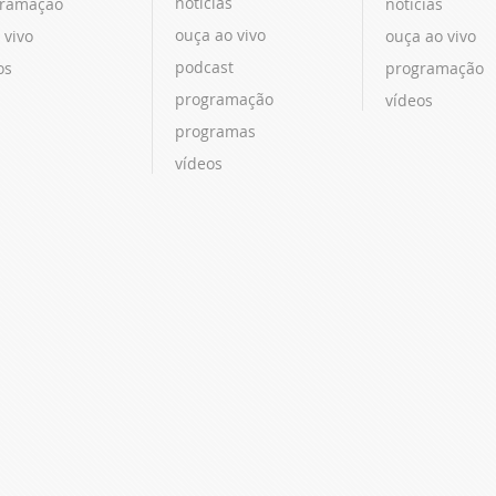
notícias
ramação
notícias
ouça ao vivo
 vivo
ouça ao vivo
podcast
os
programação
programação
vídeos
programas
vídeos