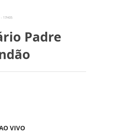
 - 17H05
ário Padre
andão
 AO VIVO