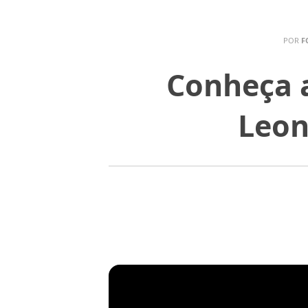
POR
F
Conheça a
Leon