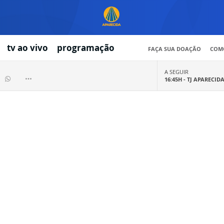
tv ao vivo
programação
FAÇA SUA DOAÇÃO
COMO
A SEGUIR
16:45H -
TJ APARECID