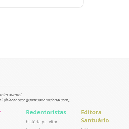
reito autoral.
12 (faleconosco@santuarionacional.com).
P
Redentoristas
Editora
Santuário
história pe. vitor