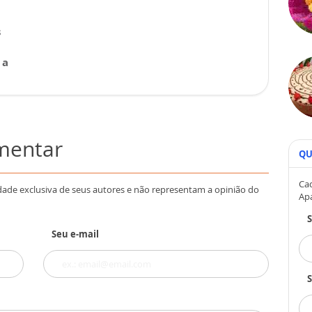
s
 a
omentar
QU
Cad
dade exclusiva de seus autores e não representam a opinião do
Ap
Seu e-mail
S