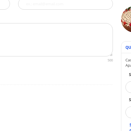
QU
Cad
500
Ap
S