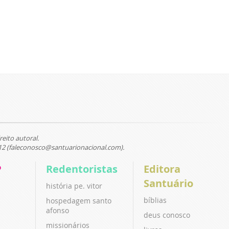
reito autoral.
12 (faleconosco@santuarionacional.com).
P
Redentoristas
Editora
Santuário
história pe. vitor
bíblias
hospedagem santo
afonso
deus conosco
missionários