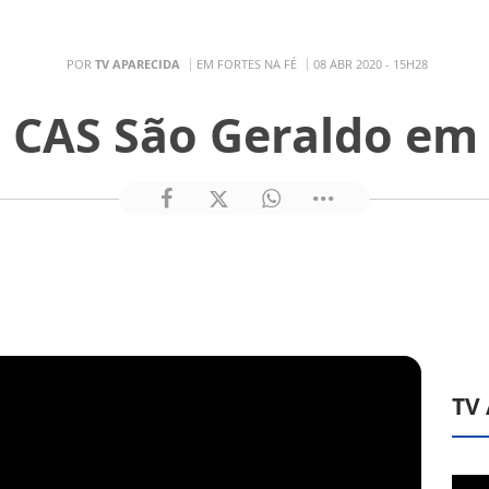
POR
TV APARECIDA
EM FORTES NA FÉ
08 ABR 2020 - 15H28
 CAS São Geraldo em 
TV