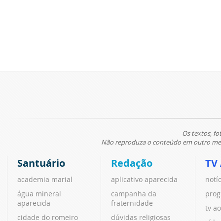
Os textos, fo
Não reproduza o conteúdo em outro meio
Santuário
Redação
TV
academia marial
aplicativo aparecida
notí
água mineral
campanha da
prog
aparecida
fraternidade
tv ao
cidade do romeiro
dúvidas religiosas