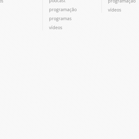
podcast
os
programação
programação
vídeos
programas
vídeos