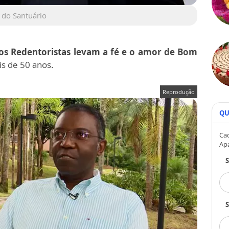
 do Santuário
s Redentoristas levam a fé e o amor de Bom
s de 50 anos.
Reprodução
QU
Cad
Ap
S