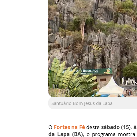
Santuário Bom Jesus da Lapa
O
Fortes na Fé
deste
sábado (15
),
à
da Lapa (BA)
, o programa mostra