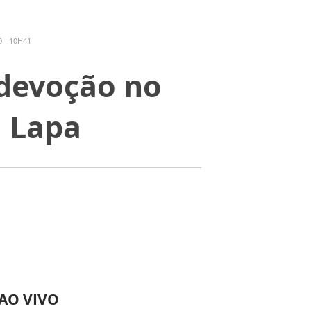
 - 10H41
 devoção no
a Lapa
 AO VIVO