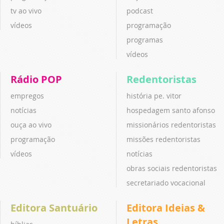
tv ao vivo
podcast
vídeos
programação
programas
vídeos
Rádio POP
Redentoristas
empregos
história pe. vitor
notícias
hospedagem santo afonso
ouça ao vivo
missionários redentoristas
programação
missões redentoristas
vídeos
notícias
obras sociais redentoristas
secretariado vocacional
Editora Santuário
Editora Ideias &
Letras