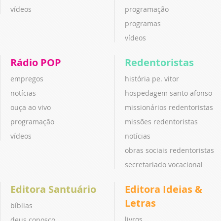
vídeos
programação
programas
vídeos
Rádio POP
Redentoristas
empregos
história pe. vitor
notícias
hospedagem santo afonso
ouça ao vivo
missionários redentoristas
programação
missões redentoristas
vídeos
notícias
obras sociais redentoristas
secretariado vocacional
Editora Santuário
Editora Ideias &
Letras
bíblias
livros
deus conosco