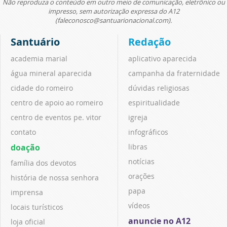
Não reproduza o conteúdo em outro meio de comunicação, eletrônico ou
impresso, sem autorização expressa do A12
(faleconosco@santuarionacional.com).
Santuário
Redação
academia marial
aplicativo aparecida
água mineral aparecida
campanha da fraternidade
cidade do romeiro
dúvidas religiosas
centro de apoio ao romeiro
espiritualidade
centro de eventos pe. vitor
igreja
contato
infográficos
doação
libras
notícias
família dos devotos
orações
história de nossa senhora
papa
imprensa
vídeos
locais turísticos
anuncie no A12
loja oficial