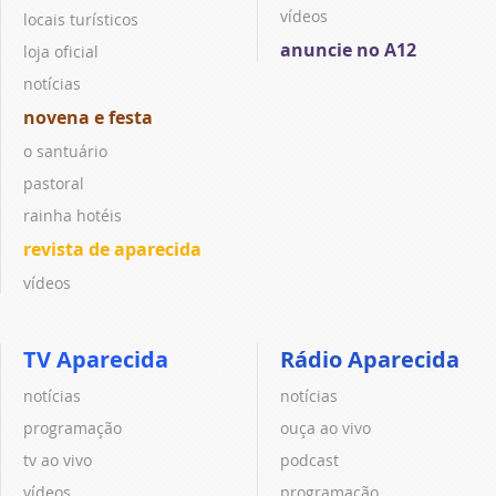
vídeos
locais turísticos
anuncie no A12
loja oficial
notícias
novena e festa
o santuário
pastoral
rainha hotéis
revista de aparecida
vídeos
TV Aparecida
Rádio Aparecida
notícias
notícias
programação
ouça ao vivo
tv ao vivo
podcast
vídeos
programação