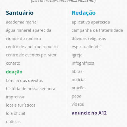
(faleconosco@santuarionacional.com).
Santuário
Redação
academia marial
aplicativo aparecida
água mineral aparecida
campanha da fraternidade
cidade do romeiro
dúvidas religiosas
centro de apoio ao romeiro
espiritualidade
centro de eventos pe. vitor
igreja
contato
infográficos
doação
libras
notícias
família dos devotos
orações
história de nossa senhora
papa
imprensa
vídeos
locais turísticos
anuncie no A12
loja oficial
notícias