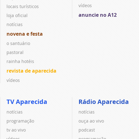
vídeos
locais turísticos
anuncie no A12
loja oficial
notícias
novena e festa
o santuário
pastoral
rainha hotéis
revista de aparecida
vídeos
TV Aparecida
Rádio Aparecida
notícias
notícias
programação
ouça ao vivo
tv ao vivo
podcast
vídeos
programação