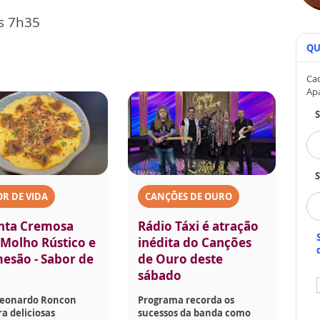
s 7h35
QU
Cad
Ap
S
R DE VIDA
CANÇÕES DE OURO
nta Cremosa
Rádio Táxi é atração
Molho Rústico e
inédita do Canções
esão - Sabor de
de Ouro deste
sábado
Leonardo Roncon
Programa recorda os
a deliciosas
sucessos da banda como