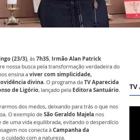
ngo (23/3)
, às
7h35
,
Irmão Alan Patrick
bre nossa busca pela transformação verdadeira do
os ensina a
viver com simplicidade,
ovidência divina
. O programa da
TV Aparecida
TV
onso de Ligório
, lançado pela
Editora Santuário
.
vrarmos dos medos, deixando para trás o que nos
coa. O exemplo de
São Geraldo Majela
nos
e de uma vida equilibrada, evitando o desperdício
nsagem nos conecta à
Campanha da
a o cuidado com a natureza.