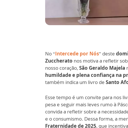
No “
Intercede por Nós
” deste
domi
Zuccherato
nos motiva a refletir so
nosso coração,
São Geraldo Majela
n
humildade e plena confiança na pr
também indica um livro de
Santo Af
Esse tempo é um convite para nos li
pesa e seguir mais leves rumo à Pás
convida a refletir sobre a necessidad
e o consumismo. Dessa forma, a me
Fraternidade de 2025
, que incentiv