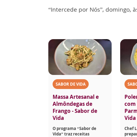
“Intercede por Nós”, domingo, à
SABOR DE VIDA
SABO
Massa Artesanal e
Pole
Almôndegas de
com 
Frango - Sabor de
Parm
Vida
Vida
O programa “Sabor de
Chef 
Vida” traz receitas
prepar