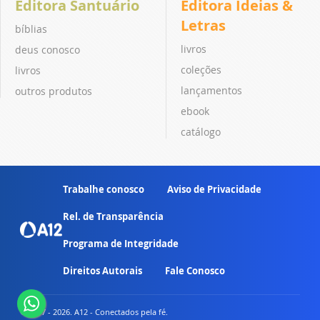
Editora Santuário
Editora Ideias &
Letras
bíblias
livros
deus conosco
coleções
livros
lançamentos
outros produtos
ebook
catálogo
Trabalhe conosco
Aviso de Privacidade
Rel. de Transparência
Programa de Integridade
Direitos Autorais
Fale Conosco
© 2007 - 2026. A12 - Conectados pela fé.