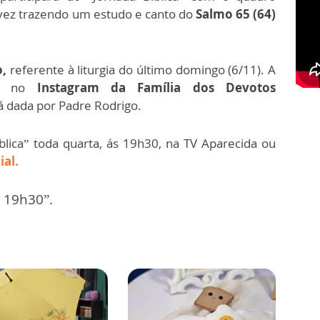
 vez trazendo um estudo e canto do
Salmo 65 (64)
o,
referente à liturgia do último domingo (6/11). A
da no
Instagram da Família dos Devotos
á dada por Padre Rodrigo.
ica” toda quarta, ás 19h30, na TV Aparecida ou
al.
s 19h30”.