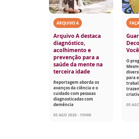
ARQUIVO A
FAÇ
Arquivo A destaca
Guar
diagnóstico,
Deco
acolhimento e
Voc
prevenção para a
O pro
saúde da mente na
Mesmo
terceira idade
divers
para e
Reportagem aborda os
traba
avanços da ciência e o
trazen
cuidado com pessoas
criati
diagnosticadas com
demência
05 AGO
05 AGO 2026 - 15H00