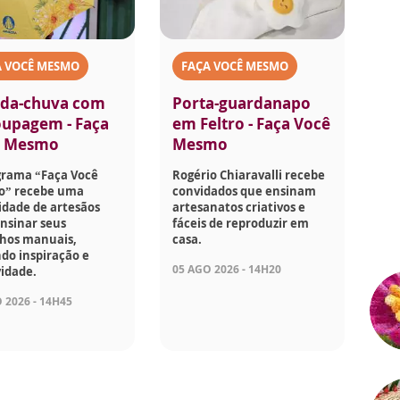
A VOCÊ MESMO
FAÇA VOCÊ MESMO
da-chuva com
Porta-guardanapo
upagem - Faça
em Feltro - Faça Você
ê Mesmo
Mesmo
grama “Faça Você
Rogério Chiaravalli recebe
” recebe uma
convidados que ensinam
idade de artesãos
artesanatos criativos e
nsinar seus
fáceis de reproduzir em
lhos manuais,
casa.
do inspiração e
05 AGO 2026 - 14H20
vidade.
 2026 - 14H45