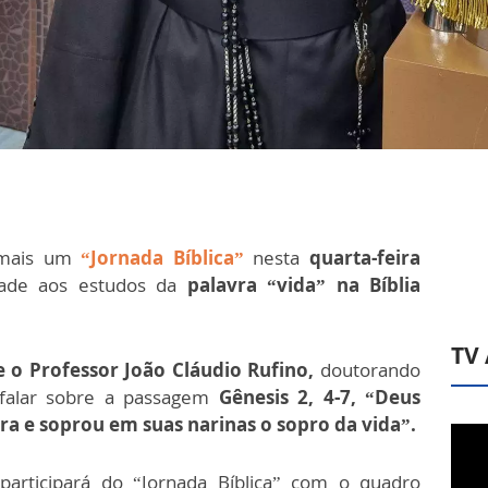
mais um
“Jornada Bíblica”
nesta
quarta-feira
ade aos estudos da
palavra
“vida” na Bíblia
TV
 o Professor João Cláudio Rufino,
doutorando
a falar sobre a passagem
Gênesis 2, 4-7, “Deus
 e soprou em suas narinas o sopro da vida”.
rticipará do “Jornada Bíblica” com o quadro