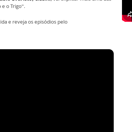
 e o Trigo”.
cida e reveja os episódios pelo