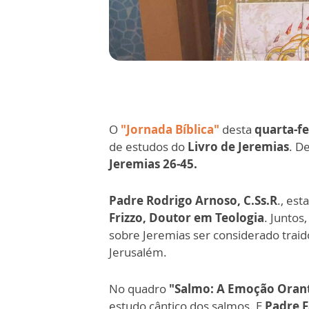
O
"Jornada Bíblica"
desta
quarta-fe
de estudos do
Livro de Jeremias
. D
Jeremias 26-45.
Padre Rodrigo Arnoso, C.Ss.R
., es
Frizzo, Doutor em Teologia
. Juntos
sobre Jeremias ser considerado traid
Jerusalém.
No quadro
"Salmo: A Emoção Oran
estudo cântico dos salmos. E
Padre F