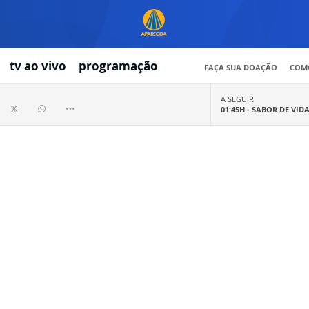
tv ao vivo
programação
FAÇA SUA DOAÇÃO
COMO
A SEGUIR
01:45H -
SABOR DE VID