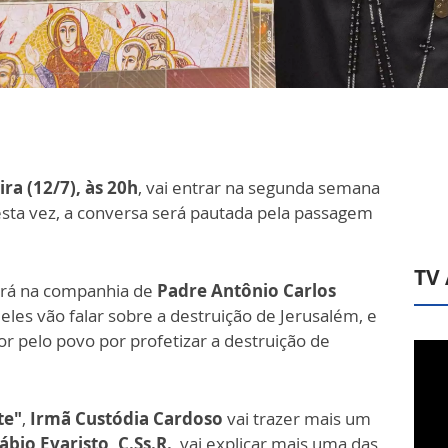
ira (12/7), às 20h
, vai entrar na segunda semana
esta vez, a conversa será pautada pela passagem
TV
tará na companhia de
Padre Antônio Carlos
, eles vão falar sobre a destruição de Jerusalém, e
or pelo povo por profetizar a destruição de
te"
,
Irmã Custódia Cardoso
vai trazer mais um
ábio Evaristo, C.Ss.R.
, vai explicar mais uma das