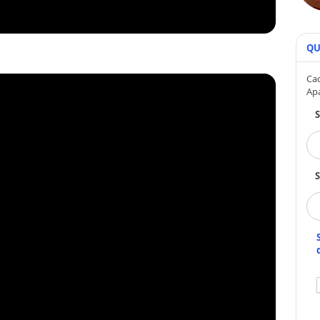
QU
Cad
Ap
S