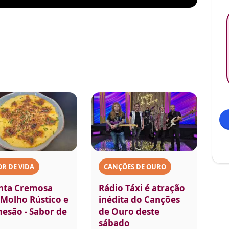
R DE VIDA
CANÇÕES DE OURO
nta Cremosa
Rádio Táxi é atração
Molho Rústico e
inédita do Canções
esão - Sabor de
de Ouro deste
sábado