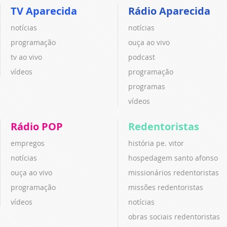
TV Aparecida
Rádio Aparecida
notícias
notícias
programação
ouça ao vivo
tv ao vivo
podcast
vídeos
programação
programas
vídeos
Rádio POP
Redentoristas
empregos
história pe. vitor
notícias
hospedagem santo afonso
ouça ao vivo
missionários redentoristas
programação
missões redentoristas
vídeos
notícias
obras sociais redentoristas