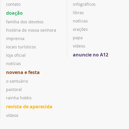
contato
infográficos
doação
libras
notícias
família dos devotos
orações
história de nossa senhora
papa
imprensa
vídeos
locais turísticos
anuncie no A12
loja oficial
notícias
novena e festa
o santuário
pastoral
rainha hotéis
revista de aparecida
vídeos